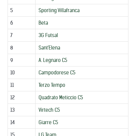
5
Sporting Villafranca
6
Beta
7
3G Futsal
8
Sant'Elena
9
A. Legnaro C5
10
Campodorese C5
11
Terzo Tempo
12
Quadrato Meticcio C5
13
Virtech C5
14
Giarre C5
15
LG Team