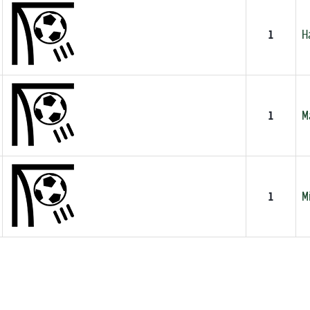
1
H
1
M
1
M