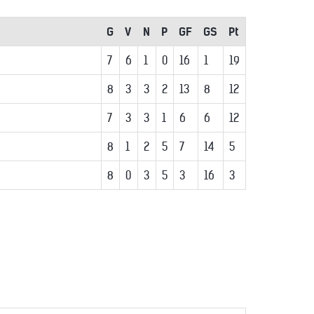
G
V
N
P
GF
GS
Pt
7
6
1
0
16
1
19
8
3
3
2
13
8
12
7
3
3
1
6
6
12
8
1
2
5
7
14
5
8
0
3
5
3
16
3